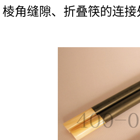
棱角缝隙、折叠筷的连接