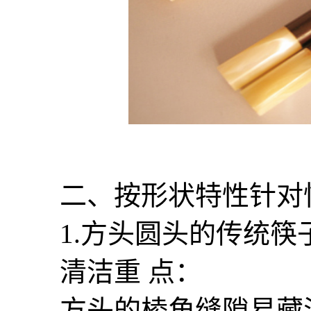
二、按形状特性针对
1.方头圆头的传统筷
清洁重 点：
方头的棱角缝隙易藏污