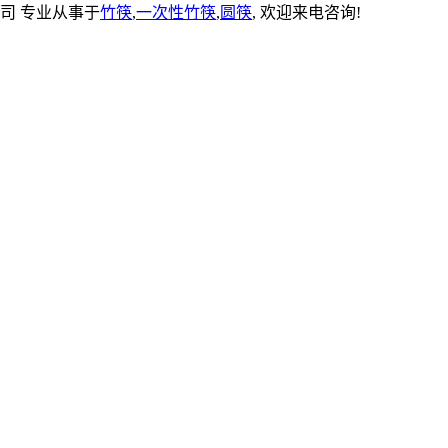
具有限公司 专业从事于
竹筷
,
一次性竹筷
,
圆筷
, 欢迎来电咨询!