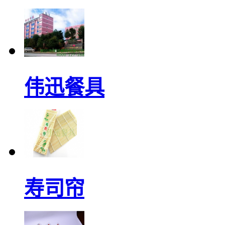
伟迅餐具
寿司帘