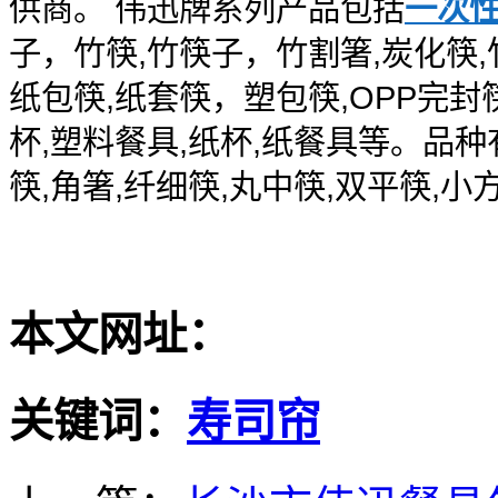
供商。 伟迅牌系列产品包括
一次
子，竹筷,竹筷子，竹割箸,炭化筷
纸包筷,纸套筷，塑包筷,OPP完封筷
杯,塑料餐具,纸杯,纸餐具等。品种
筷,角箸,纤细筷,丸中筷,双平筷,小
本文网址：
关键词：
寿司帘