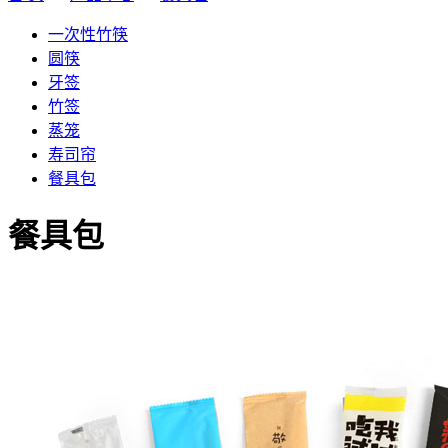
一次性竹筷
圆筷
牙签
竹签
蒸笼
寿司帘
餐具包
餐具包